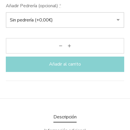
67,50€.
Añadir Pedrería (opcional)
*
Añadir al carrito
Descripción