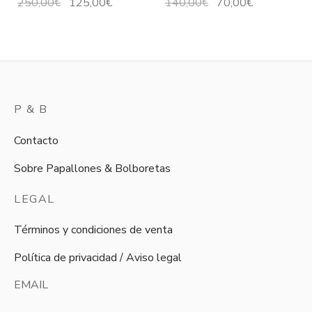
El precio
El precio
El precio
El
250,00
€
125,00
€
140,00
€
70,00
€
original
actual
original
precio
era:
es:
era:
actual
250,00€.
125,00€.
140,00€.
es:
70,00€.
P & B
Contacto
Sobre Papallones & Bolboretas
LEGAL
Términos y condiciones de venta
Política de privacidad / Aviso legal
EMAIL