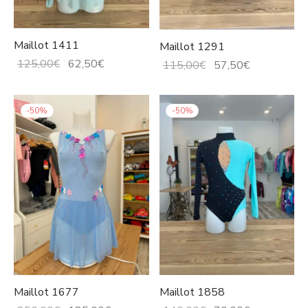
Maillot 1411
Maillot 1291
El precio
El
125,00
€
62,50
€
El precio
El
115,00
€
57,50
€
original
precio
original
precio
era:
actual
era:
actual
-
50
%
-
50
%
125,00€.
es:
115,00€.
es:
62,50€.
57,50€.
Maillot 1677
Maillot 1858